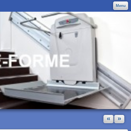
Menu
«
»