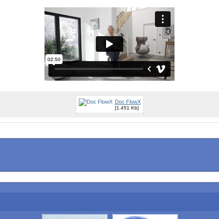
Doc FlowX
[1.451 Kb]